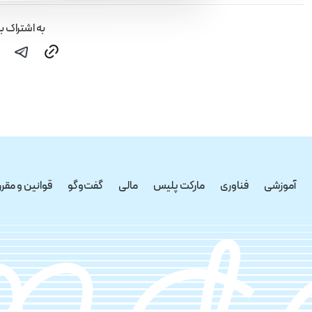
به اشتراک ب
ترس‭ ‬از‭ ‬زیاده‌روی‭ ‬و‭ ‬افراط
‬بدهکاری‭ ‬و‭ ‬حتی‭ ‬احساس‭ ‬تهی‭ ‬بودن‭ ‬بیشتر‭.‬
‬خریدها‭ ‬ممکن‭ ‬است‭ ‬آنی‭ ‬تلقی‭ ‬شوند‭ ‬و‭ ‬هدف‭ ‬اصلی‭ ‬بازاریابان،‭ ‬تحریک‭ ‬خرج‭ ‬کردن‭ ‬بی‌فکرانه‭ ‬است‭.‬
آموزشی
فناوری
مارکت پلیس
مالی
گفت‌و‌گو
قوانین و مقرر
‬چیزهایی‭ ‬که‭ ‬نیاز‭ ‬ندارند‭ ‬تشویق‭ ‬می‌کند،‭ ‬در‭ ‬حالی‭ ‬که‭ ‬خرید‭ ‬همراه‭ ‬با‭ ‬اعضای‭ ‬خانواده‭ ‬تاثیر‭ ‬متضادی‭ ‬دارد‭.‬
‬نفس‭ ‬بالا‭ ‬و‭ ‬عادات‭ ‬خرید‭ ‬مقتصدانه‭ ‬بودیم،‭ ‬اقتصادمان‭ ‬آسیب‭ ‬می‌دید‭. ‬پس،‭ ‬تلاش‭ ‬کنید‭ ‬به‭ ‬تعادل‭ ‬برسید‭!‬