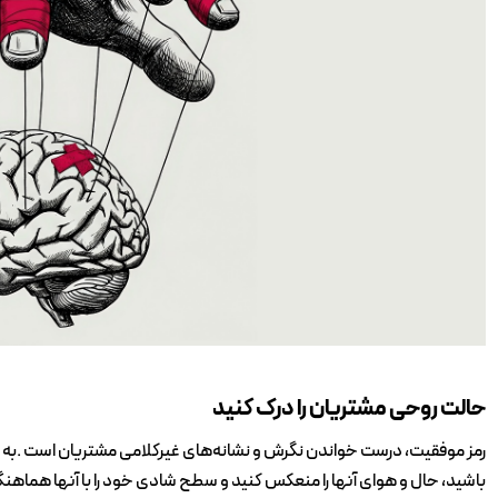
حالت‭ ‬روحی‭ ‬مشتریان‭ ‬را‭ ‬درک‭ ‬کنید
‬باشید،‭ ‬حال‭ ‬و‭ ‬هوای‭ ‬آنها‭ ‬را‭ ‬منعکس‭ ‬کنید‭ ‬و‭ ‬سطح‭ ‬شادی‭ ‬خود‭ ‬را‭ ‬با‭ ‬آنها‭ ‬هماهنگ‭ ‬کنید‭.‬