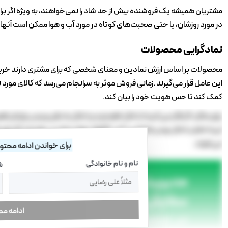
‬در‭ ‬مورد‭ ‬روزشان،‭ ‬یا‭ ‬حتی‭ ‬صحبت‌های‭ ‬کوتاه‭ ‬در‭ ‬مورد‭ ‬آب‭ ‬و‭ ‬هوا‭ ‬ممکن‭ ‬است‭ ‬آنها‭ ‬را‭ ‬به‭ ‬سمت‭ ‬در‭ ‬خروجی‭ ‬هل‭ ‬بدهد‭.‬
نمادگرایی‭ ‬محصولات
‬کمک‭ ‬کند‭ ‬تا‭ ‬حس‭ ‬هویت‭ ‬خود‭ ‬را‭ ‬بیان‭ ‬کند.
‬می‌شوند‭.‬
برای خواندن ادامه محتوا 
نام و نام خانوادگی
ش
ادامه م