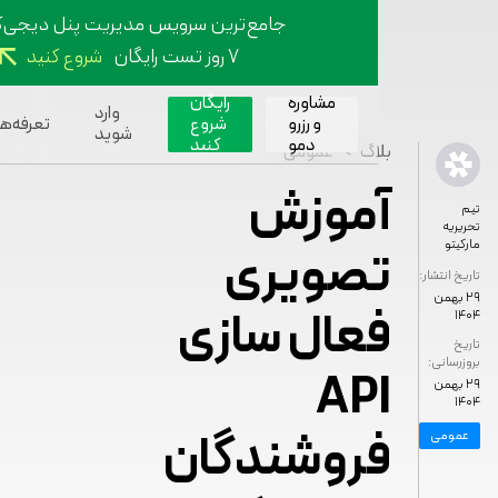
جامع‌ترین سرویس مدیریت پنل دیجی‌کالا
۷ روز تست رایگان
شروع کنید
مشاوره
رایگان
وارد
و رزرو
شروع
تعرفه‌ها
بل
شوید
دمو
کنید
>
بلاگ
عمومی
آموزش
تصویری
شار:
فعال سازی
:
API
فروشندگان
ی