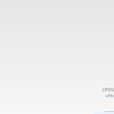
(FIFO (FIRST IN-FIRST OUT، روش لایفو (LIFO (LAST IN-
ی ویژه (SPECIFIC IDENTIFICATION METHOD)، روش میانگین (AVERAGE METHOD)، روش