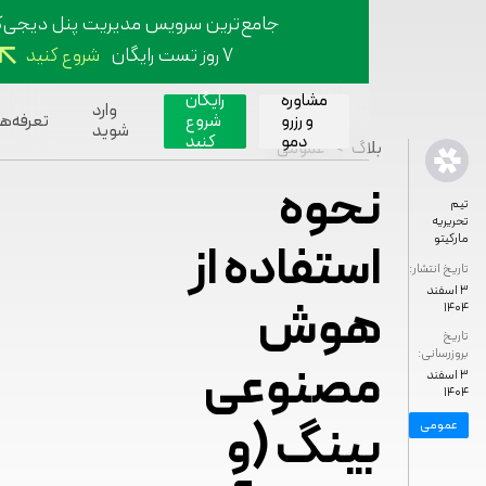
جامع‌ترین سرویس مدیریت پنل دیجی‌کالا
۷ روز تست رایگان
شروع کنید
مشاوره
رایگان
وارد
و رزرو
شروع
تعرفه‌ها
بل
شوید
دمو
کنید
>
بلاگ
عمومی
نحوه
استفاده از
شار:
هوش
:
مصنوعی
بینگ (و
ی