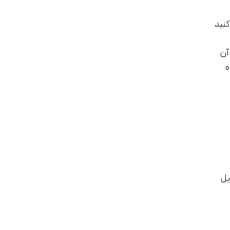
کنید
آن
ه
یل