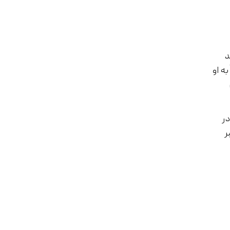
د
ه او
در
ر