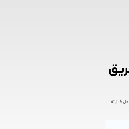
ریق
نحوه پاسخگویی به شکایات مشتری · 1. گوش دادن به شکایت · 2. عذرخواهی از مشتری · 3. سوال پرسیدن · 4. تدوین راه حل 5 . ارائه