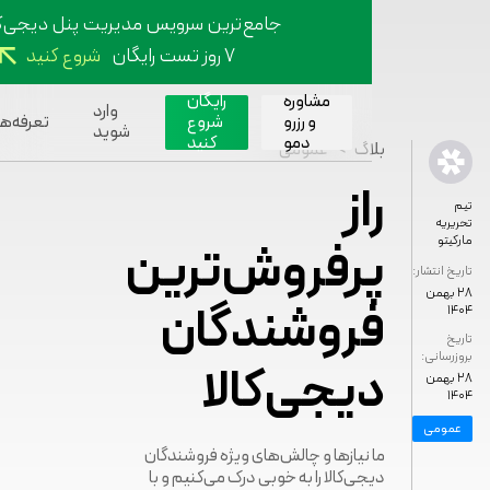
جامع‌ترین سرویس مدیریت پنل دیجی‌کالا
۷ روز تست رایگان
شروع کنید
مشاوره
رایگان
وارد
و رزرو
شروع
تعرفه‌ها
بل
شوید
دمو
کنید
>
بلاگ
عمومی
راز
پرفروش‌ترین
شار:
ن
فروشندگان
:
دیجی‌کالا
ن
ی
ما نیاز‌ها و چالش‌های ویژه فروشندگان
دیجی‌کالا را به خوبی درک می‌کنیم و با